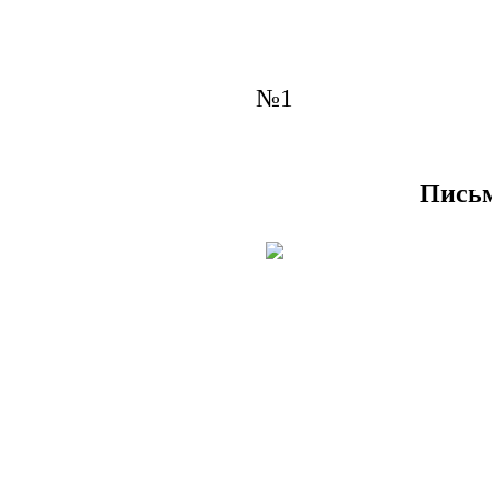
№1
Письм