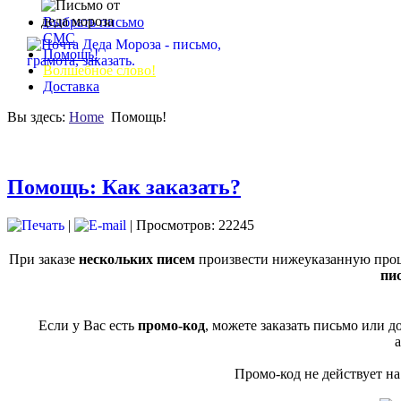
Выбрать письмо
СМС
Помощь!
Волшебное слово!
Доставка
Вы здесь:
Home
Помощь!
Помощь: Как заказать?
|
| Просмотров: 22245
При заказе
нескольких писем
произвести нижеуказанную процед
пи
Если у Вас есть
промо-код
, можете заказать письмо или 
а
Промо-код не действует н