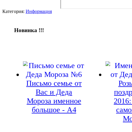
Категория:
Информация
Новинка !!!
Письмо семье от
Роз
Вас и Деда
позд
Мороза именное
2016
большое - А4
само
Мо