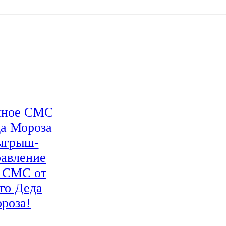
ыгрыш-
равление
: СМС от
го Деда
роза!